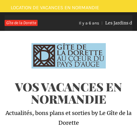
Passer
LOCATION DE VACANCES EN NORMANDIE
au
Gîte de la Dorette
Les Jardins du 
contenu
Il y a 6 ans
VOS VACANCES EN
NORMANDIE
Actualités, bons plans et sorties by Le Gîte de la
Dorette