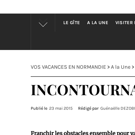
LE GÎTE
A LA UNE
VISITER
VOS VACANCES EN NORMANDIE
>
A la Une
INCONTOURNA
Publié le
23 mai 2015
Rédigé par
Guénaëlle DEZOB
Franchir les obstacles ensemble pour va