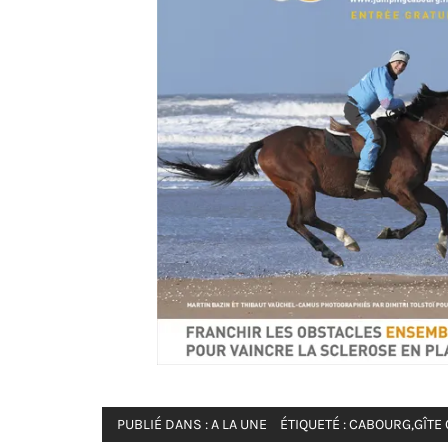
PUBLIÉ DANS :
A LA UNE
ÉTIQUETÉ :
CABOURG
,
GÎTE