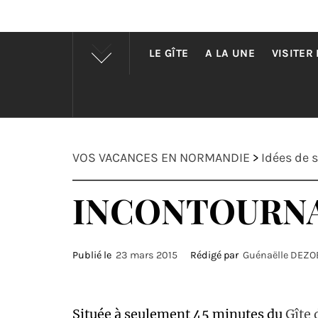
LE GÎTE
A LA UNE
VISITER
VOS VACANCES EN NORMANDIE
>
Idées de s
INCONTOURNAB
Publié le
23 mars 2015
Rédigé par
Guénaëlle DEZ
Située à seulement 45 minutes du
Gîte 