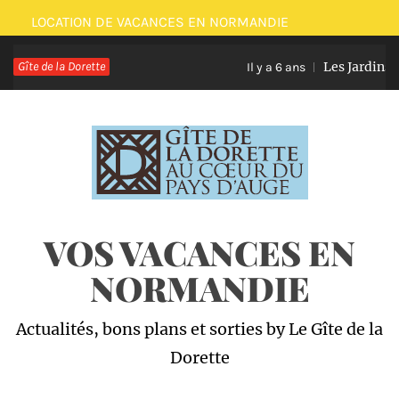
Passer
LOCATION DE VACANCES EN NORMANDIE
au
Gîte de la Dorette
Les Jardins d
contenu
Il y a 6 ans
VOS VACANCES EN
NORMANDIE
Actualités, bons plans et sorties by Le Gîte de la
Dorette