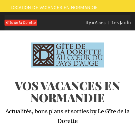
Passer
LOCATION DE VACANCES EN NORMANDIE
au
Gîte de la Dorette
Les Jardins
contenu
Il y a 6 ans
VOS VACANCES EN
NORMANDIE
Actualités, bons plans et sorties by Le Gîte de la
Dorette