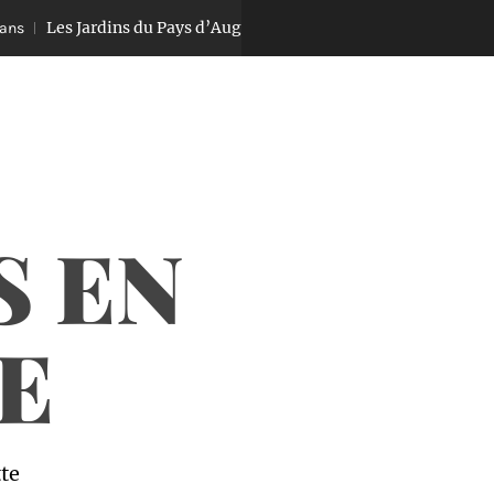
Les Jardins du Pays d’Auge
Equitation
Il y a 6 ans
S EN
E
tte