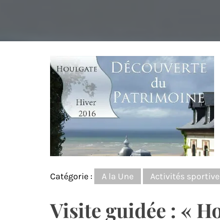
Catégorie :
A la Une
Activités sporti
Visite guidée : « H