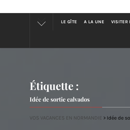
LE GÎTE
A LA UNE
VISITER
Étiquette :
Idée de sortie calvados
VOS VACANCES EN NORMANDIE
>
Idée de s