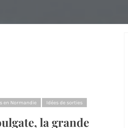
ves en Normandie
Idées de sorties
oulgate, la grande