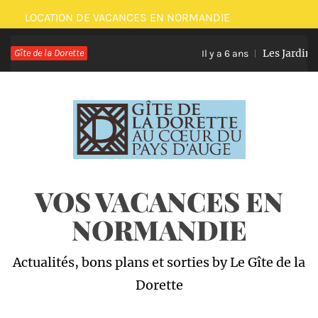
Passer
LOCATION DE VACANCES EN NORMANDIE
au
Gîte de la Dorette
Les Jardins
contenu
Il y a 6 ans
VOS VACANCES EN
NORMANDIE
Actualités, bons plans et sorties by Le Gîte de la
Dorette