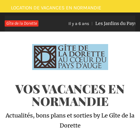
Passer
LOCATION DE VACANCES EN NORMANDIE
au
Gîte de la Dorette
Les Jardins du Pays d
contenu
Il y a 6 ans
VOS VACANCES EN
NORMANDIE
Actualités, bons plans et sorties by Le Gîte de la
Dorette