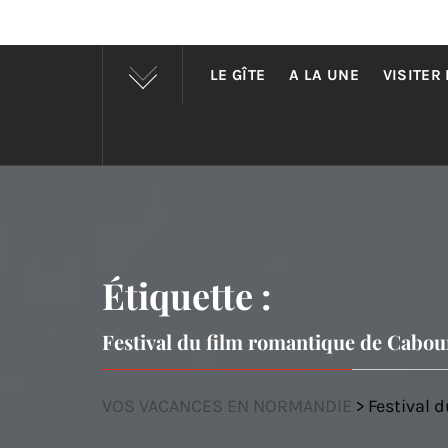
LE GÎTE
A LA UNE
VISITER
Étiquette :
Festival du film romantique de Cabou
VOS VACANCES EN NORMANDIE
>
Festival 