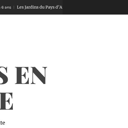
Les Jardins du Pays d’Auge
Equitation
s
Il y a 6 ans
S EN
E
tte