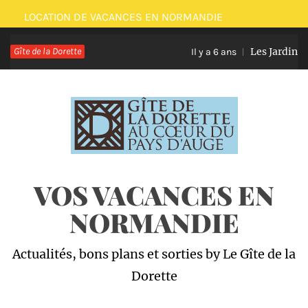
Passer
LOCATION DE VACANCES EN NORMANDIE
au
Gîte de la Dorette
Les Jardins d
contenu
Il y a 6 ans
VOS VACANCES EN
NORMANDIE
Actualités, bons plans et sorties by Le Gîte de la
Dorette